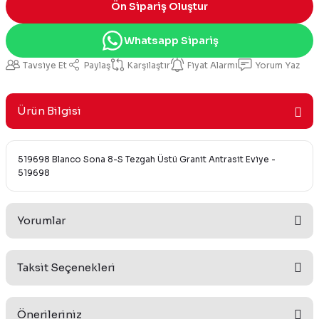
Ön Sipariş Oluştur
Whatsapp Sipariş
Tavsiye Et
Paylaş
Karşılaştır
Fiyat Alarmı
Yorum Yaz
Ürün Bilgisi
519698 Blanco Sona 8-S Tezgah Üstü Granit Antrasit Eviye -
519698
Yorumlar
Taksit Seçenekleri
Bu ürüne ilk yorumu siz yapın!
Önerileriniz