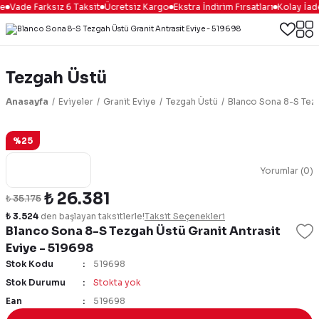
e
Vade Farksız 6 Taksit
Ücretsiz Kargo
Ekstra İndirim Fırsatları
Kolay İad
Tezgah Üstü
Anasayfa
Eviyeler
Granit Eviye
Tezgah Üstü
Blanco Sona 8-S Tezg
%25
Yorumlar (0)
₺ 26.381
₺ 35.175
₺ 3.524
den başlayan taksitlerle!
Taksit Seçenekleri
Blanco Sona 8-S Tezgah Üstü Granit Antrasit
Eviye - 519698
Stok Kodu
519698
Stok Durumu
Stokta yok
Ean
519698