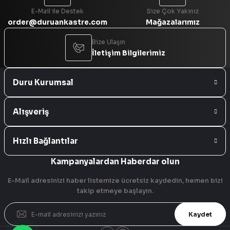
E-Mail ile Destek
Size Çok Yakınız
order@duruankastre.com
Mağazalarımız
Bize Ulaşın
İletişim Bilgilerimiz
Duru Kurumsal
Alışveriş
Hızlı Bağlantılar
Kampanyalardan Haberdar olun
E-Mail adresinizi haber listemize ücretsiz kaydedin, hemen bizi
takip etmeye başlayın.
Kaydet