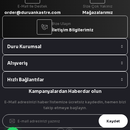
E-Mail ile Destek
Size Çok Yakınız
order@duruankastre.com
Mağazalarımız
Bize Ulaşın
İletişim Bilgilerimiz
Duru Kurumsal
Alışveriş
Hızlı Bağlantılar
Kampanyalardan Haberdar olun
E-Mail adresinizi haber listemize ücretsiz kaydedin, hemen bizi
takip etmeye başlayın.
Kaydet