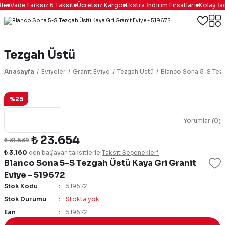
le
Vade Farksız 6 Taksit
Ücretsiz Kargo
Ekstra İndirim Fırsatları
Kolay İa
Tezgah Üstü
Anasayfa
Eviyeler
Granit Eviye
Tezgah Üstü
Blanco Sona 5-S Tezg
%25
Yorumlar (0)
₺ 23.654
₺ 31.539
₺ 3.160
den başlayan taksitlerle!
Taksit Seçenekleri
Blanco Sona 5-S Tezgah Üstü Kaya Gri Granit
Eviye - 519672
Stok Kodu
519672
Stok Durumu
Stokta yok
Ean
519672