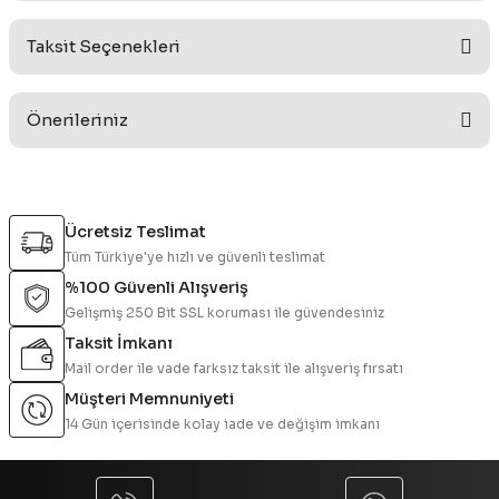
Taksit Seçenekleri
Bu ürüne ilk yorumu siz yapın!
Önerileriniz
Yorum Yaz
Bu ürünün fiyat bilgisi, resim, ürün açıklamalarında ve diğer
konularda yetersiz gördüğünüz noktaları öneri formunu
Ücretsiz Teslimat
kullanarak tarafımıza iletebilirsiniz.
Tüm Türkiye'ye hızlı ve güvenli teslimat
Görüş ve önerileriniz için teşekkür ederiz.
%100 Güvenli Alışveriş
Gelişmiş 250 Bit SSL koruması ile güvendesiniz
Ürün resmi kalitesiz, bozuk veya görüntülenemiyor.
Taksit İmkanı
Ürün açıklamasında eksik bilgiler bulunuyor.
Mail order ile vade farksız taksit ile alışveriş fırsatı
Ürün bilgilerinde hatalar bulunuyor.
Müşteri Memnuniyeti
Ürün fiyatı diğer sitelerden daha pahalı.
14 Gün içerisinde kolay iade ve değişim imkanı
Bu ürüne benzer farklı alternatifler olmalı.