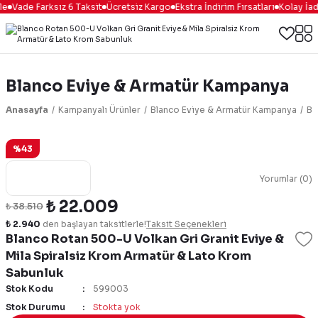
e
Vade Farksız 6 Taksit
Ücretsiz Kargo
Ekstra İndirim Fırsatları
Kolay İad
Blanco Eviye & Armatür Kampanya
Anasayfa
Kampanyalı Ürünler
Blanco Eviye & Armatür Kampanya
Bl
%43
Yorumlar (0)
₺ 22.009
₺ 38.510
₺ 2.940
den başlayan taksitlerle!
Taksit Seçenekleri
Blanco Rotan 500-U Volkan Gri Granit Eviye &
Mila Spiralsiz Krom Armatür & Lato Krom
Sabunluk
Stok Kodu
599003
Stok Durumu
Stokta yok