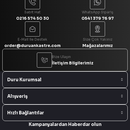
Sabit Hat
WhatsApp Sipariş
0216 574 50 30
0541 379 76 97
Gönder
E-Mail ile Destek
Size Çok Yakınız
order@duruankastre.com
Mağazalarımız
Bize Ulaşın
İletişim Bilgilerimiz
Duru Kurumsal
Alışveriş
Hızlı Bağlantılar
Kampanyalardan Haberdar olun