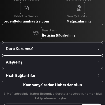
Gönder
E-Mail ile Destek
Size Çok Yakınız
order@duruankastre.com
Mağazalarımız
Bize Ulaşın
İletişim Bilgilerimiz
Duru Kurumsal
Alışveriş
Hızlı Bağlantılar
Kampanyalardan Haberdar olun
E-Mail adresinizi haber listemize ücretsiz kaydedin, hemen bizi
takip etmeye başlayın.