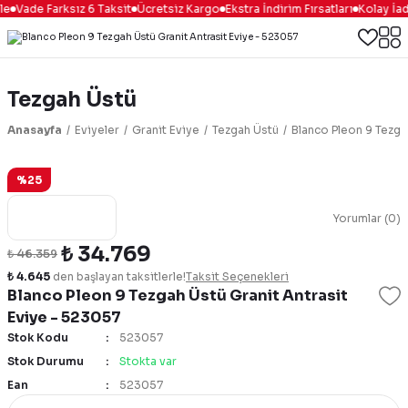
le
Vade Farksız 6 Taksit
Ücretsiz Kargo
Ekstra İndirim Fırsatları
Kolay İad
Tezgah Üstü
Anasayfa
Eviyeler
Granit Eviye
Tezgah Üstü
Blanco Pleon 9 Tezga
%25
Yorumlar (0)
₺ 34.769
₺ 46.359
₺ 4.645
den başlayan taksitlerle!
Taksit Seçenekleri
Blanco Pleon 9 Tezgah Üstü Granit Antrasit
Eviye - 523057
Stok Kodu
523057
Stok Durumu
Stokta var
Ean
523057