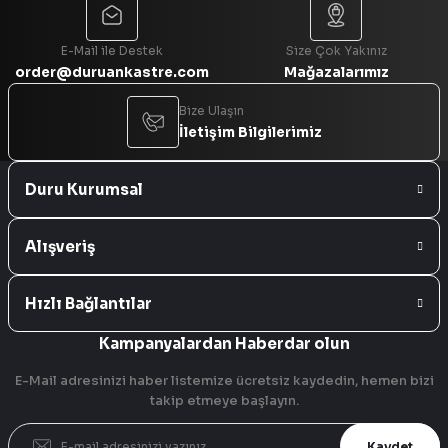
Gönder
E-Mail ile Destek
Size Çok Yakınız
order@duruankastre.com
Mağazalarımız
Bize Ulaşın
İletişim Bilgilerimiz
Duru Kurumsal
Alışveriş
Hızlı Bağlantılar
Kampanyalardan Haberdar olun
E-Mail adresinizi haber listemize ücretsiz kaydedin, hemen bizi
takip etmeye başlayın.
Kaydet