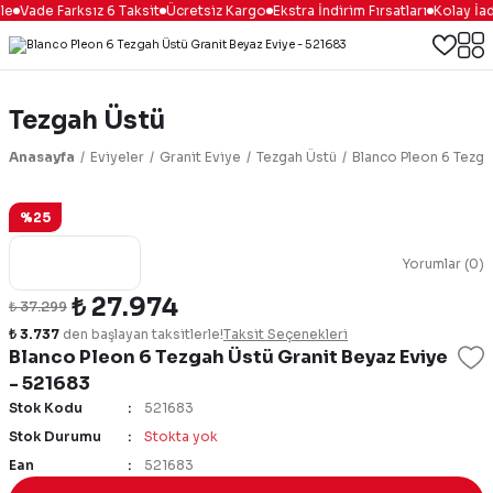
le
Vade Farksız 6 Taksit
Ücretsiz Kargo
Ekstra İndirim Fırsatları
Kolay İad
Tezgah Üstü
Anasayfa
Eviyeler
Granit Eviye
Tezgah Üstü
Blanco Pleon 6 Tezga
%25
Yorumlar (0)
₺ 27.974
₺ 37.299
₺ 3.737
den başlayan taksitlerle!
Taksit Seçenekleri
Blanco Pleon 6 Tezgah Üstü Granit Beyaz Eviye
- 521683
Stok Kodu
521683
Stok Durumu
Stokta yok
Ean
521683