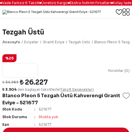
Vade Farksız 6 Taksit
Ücretsiz Kargo
Ekstra İndirim Fırsatları
Kolay İade
Tezgah Üstü
Anasayfa
Eviyeler
Granit Eviye
Tezgah Üstü
Blanco Pleon 5 Tezga
%25
Yorumlar (0)
₺ 26.227
₺ 34.969
₺ 3.504
den başlayan taksitlerle!
Taksit Seçenekleri
Blanco Pleon 5 Tezgah Üstü Kahverengi Granit
Eviye - 521677
Stok Kodu
521677
Stok Durumu
Stokta yok
Ean
521677