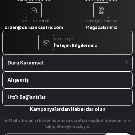
Gönder
E-Mail ile Destek
Size Çok Yakınız
order@duruankastre.com
Mağazalarımız
Bize Ulaşın
İletişim Bilgilerimiz
Duru Kurumsal
Alışveriş
Hızlı Bağlantılar
Kampanyalardan Haberdar olun
E-Mail adresinizi haber listemize ücretsiz kaydedin, hemen bizi
takip etmeye başlayın.