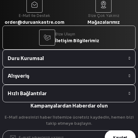
Gönder
E-Mail ile Destek
Size Çok Yakınız
order@duruankastre.com
Mağazalarımız
Bize Ulaşın
İletişim Bilgilerimiz
Duru Kurumsal
Alışveriş
Hızlı Bağlantılar
Kampanyalardan Haberdar olun
E-Mail adresinizi haber listemize ücretsiz kaydedin, hemen bizi
takip etmeye başlayın.
Kaydet