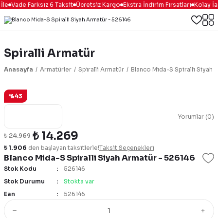
İle
Vade Farksız 6 Taksit
Ücretsiz Kargo
Ekstra İndirim Fırsatları
Kolay İa
Spiralli Armatür
Anasayfa
Armatürler
Spiralli Armatür
Blanco Mida-S Spiralli Siyah 
%43
Yorumlar (0)
₺ 14.269
₺ 24.969
₺ 1.906
den başlayan taksitlerle!
Taksit Seçenekleri
Blanco Mida-S Spiralli Siyah Armatür - 526146
Stok Kodu
526146
Stok Durumu
Stokta var
Ean
526146