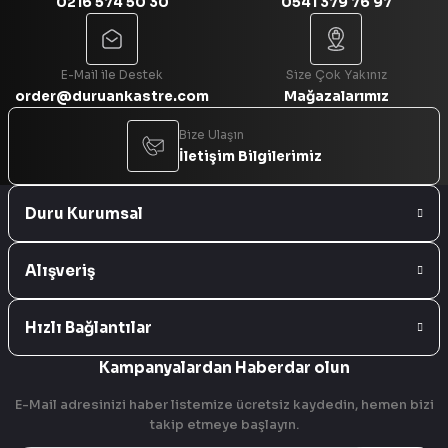
0216 574 50 30
0541 379 76 97
Gönder
E-Mail ile Destek
Size Çok Yakınız
order@duruankastre.com
Mağazalarımız
Bize Ulaşın
İletişim Bilgilerimiz
Duru Kurumsal
Alışveriş
Hızlı Bağlantılar
Kampanyalardan Haberdar olun
E-Mail adresinizi haber listemize ücretsiz kaydedin, hemen bizi
takip etmeye başlayın.