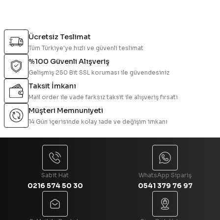
Yorum Yaz
Bu ürünün fiyat bilgisi, resim, ürün açıklamalarında ve diğer
konularda yetersiz gördüğünüz noktaları öneri formunu
Ücretsiz Teslimat
kullanarak tarafımıza iletebilirsiniz.
Tüm Türkiye'ye hızlı ve güvenli teslimat
Görüş ve önerileriniz için teşekkür ederiz.
%100 Güvenli Alışveriş
Gelişmiş 250 Bit SSL koruması ile güvendesiniz
Ürün resmi kalitesiz, bozuk veya görüntülenemiyor.
Taksit İmkanı
Ürün açıklamasında eksik bilgiler bulunuyor.
Mail order ile vade farksız taksit ile alışveriş fırsatı
Ürün bilgilerinde hatalar bulunuyor.
Müşteri Memnuniyeti
Ürün fiyatı diğer sitelerden daha pahalı.
14 Gün içerisinde kolay iade ve değişim imkanı
Bu ürüne benzer farklı alternatifler olmalı.
Sabit Hat
WhatsApp Sipariş
0216 574 50 30
0541 379 76 97
Gönder