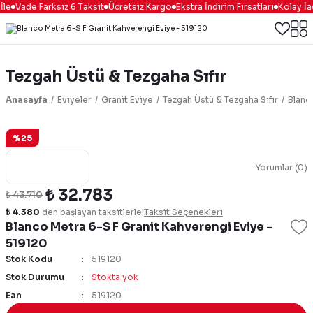
le
Vade Farksız 6 Taksit
Ücretsiz Kargo
Ekstra İndirim Fırsatları
Kolay İa
Tezgah Üstü & Tezgaha Sıfır
Anasayfa
Eviyeler
Granit Eviye
Tezgah Üstü & Tezgaha Sıfır
Blanc
%25
Yorumlar (0)
₺ 32.783
₺ 43.710
₺ 4.380
den başlayan taksitlerle!
Taksit Seçenekleri
Blanco Metra 6-S F Granit Kahverengi Eviye -
519120
Stok Kodu
519120
Stok Durumu
Stokta yok
Ean
519120