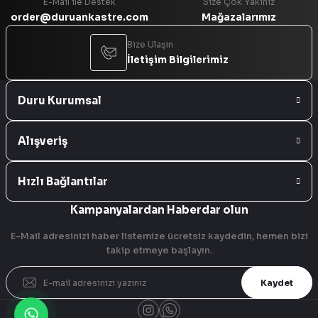
E-Mail ile Destek
Size Çok Yakınız
order@duruankastre.com
Mağazalarımız
Bize Ulaşın
İletişim Bilgilerimiz
Duru Kurumsal
Alışveriş
Hızlı Bağlantılar
Kampanyalardan Haberdar olun
E-Mail adresinizi haber listemize ücretsiz kaydedin, hemen bizi
takip etmeye başlayın.
Kaydet