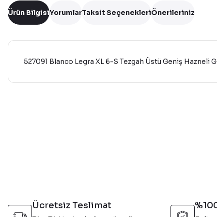
Ürün Bilgisi
Yorumlar
Taksit Seçenekleri
Önerileriniz
527091 Blanco Legra XL 6-S Tezgah Üstü Geniş Hazneli Gr
Bu ürünün fiyat bilgisi, resim, ürün açıklamalarında ve diğer 
Görüş ve önerileriniz için teşekkür ederiz.
Ürün resmi kalitesiz, bozuk veya görüntülenemiyor.
Ürün açıklamasında eksik bilgiler bulunuyor.
Ürün bilgilerinde hatalar bulunuyor.
Ürün fiyatı diğer sitelerden daha pahalı.
Bu ürüne benzer farklı alternatifler olmalı.
Ücretsiz Teslimat
%100