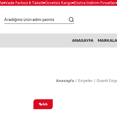
Vade Farksız 6 Taksit
Ücretsiz Kargo
Ekstra İndirim Fırsatları
K
ANASAYFA
MARKAL
Anasayfa
Eviyeler
Granit Eviy
%44