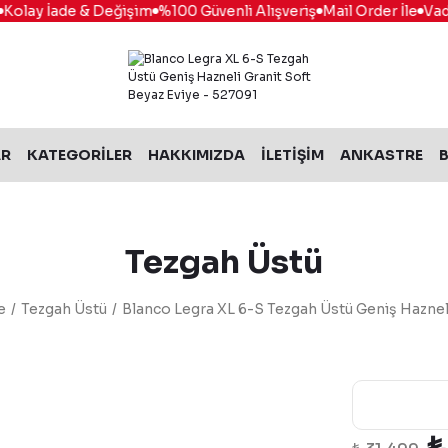
olay İade & Değişim
%100 Güvenli Alışveriş
Mail Order İle
Vade 
AR
KATEGORİLER
HAKKIMIZDA
İLETİŞİM
ANKASTRE
B
Tezgah Üstü
e
Tezgah Üstü
Blanco Legra XL 6-S Tezgah Üstü Geniş Hazneli