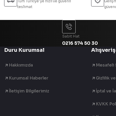
Tüm Türkiye'ye hızlı ve güvenli
Gelişm
teslimat
güvend
Sabit Hat
0216 574 50 30
Duru Kurumsal
Alışveriş
Hakkımızda
Mesafeli 
Kurumsal Haberler
Gizlilik v
İletişim Bilgilerimiz
İptal ve İ
KVKK Poli