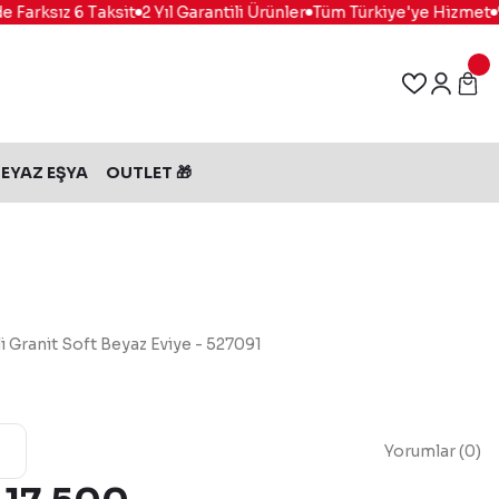
Farksız 6 Taksit
2 Yıl Garantili Ürünler
Tüm Türkiye'ye Hizmet
%1
EYAZ EŞYA
OUTLET 🎁
 Granit Soft Beyaz Eviye - 527091
Yorumlar (0)