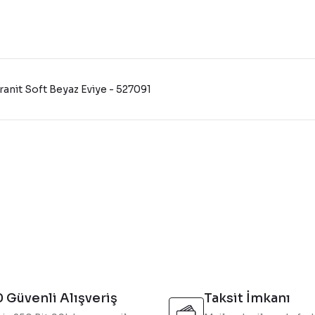
anit Soft Beyaz Eviye - 527091
konularda yetersiz gördüğünüz noktaları öneri formunu kullanarak tarafı
Bu ürüne ilk yorumu siz yapın!
Yorum Yaz
 Güvenli Alışveriş
Taksit İmkanı