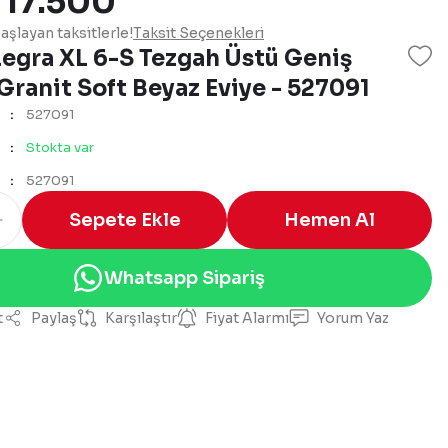
 17.500
şlayan taksitlerle!
Taksit Seçenekleri
Legra XL 6-S Tezgah Üstü Geniş
Granit Soft Beyaz Eviye - 527091
527091
Stokta var
527091
Sepete Ekle
Hemen Al
Whatsapp Sipariş
t
Paylaş
Karşılaştır
Fiyat Alarmı
Yorum Yaz