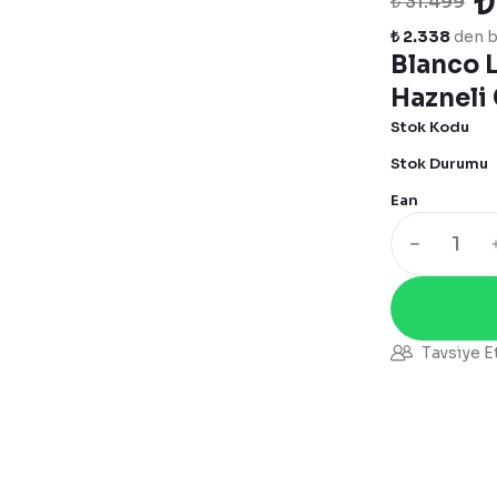
₺
₺ 31.499
₺ 2.338
den ba
Blanco 
Hazneli 
Stok Kodu
Stok Durumu
Ean
Tavsiye E