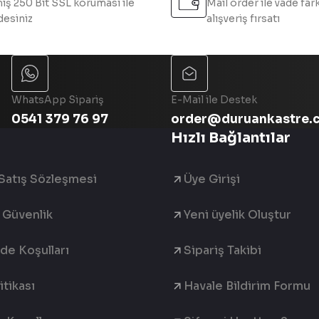
iş 250 Bit SSL koruması ile
Mail order ile vade fark
esiniz
alışveriş fırsatı
Gönder
WhatsApp Sipariş
E-Mail ile Destek
0541 379 76 97
order@duruankastre.
Hızlı Bağlantılar
Satış Sözleşmesi
Üye Girişi
e Güvenlik
Yeni üyelik Oluştur
ade Koşulları
Sipariş Takibi
tikası
Havale Bildirim Formu