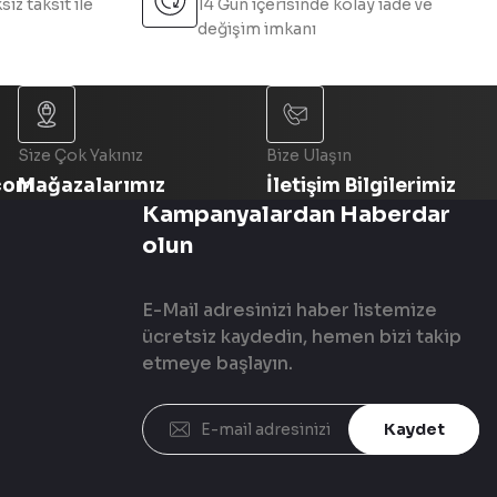
sız taksit ile
14 Gün içerisinde kolay iade ve
değişim imkanı
Size Çok Yakınız
Bize Ulaşın
com
Mağazalarımız
İletişim Bilgilerimiz
Kampanyalardan Haberdar
olun
E-Mail adresinizi haber listemize
ücretsiz kaydedin, hemen bizi takip
etmeye başlayın.
Kaydet