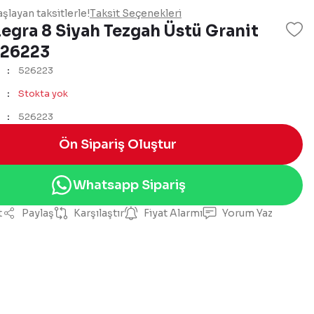
şlayan taksitlerle!
Taksit Seçenekleri
egra 8 Siyah Tezgah Üstü Granit
526223
526223
Stokta yok
526223
Ön Sipariş Oluştur
Whatsapp Sipariş
t
Paylaş
Karşılaştır
Fiyat Alarmı
Yorum Yaz