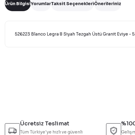
Ürün Bilgisi
Yorumlar
Taksit Seçenekleri
Önerileriniz
526223 Blanco Legra 8 Siyah Tezgah Üstü Granit Eviye - 
Bu ürünün fiyat bilgisi, resim, ürün açıklamalarında ve diğer 
Görüş ve önerileriniz için teşekkür ederiz.
Ürün resmi kalitesiz, bozuk veya görüntülenemiyor.
Ürün açıklamasında eksik bilgiler bulunuyor.
Ürün bilgilerinde hatalar bulunuyor.
Ürün fiyatı diğer sitelerden daha pahalı.
Bu ürüne benzer farklı alternatifler olmalı.
Ücretsiz Teslimat
%100
Tüm Türkiye'ye hızlı ve güvenli
Gelişm