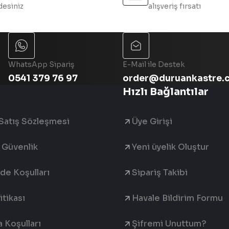
esiniz
alışveriş fırsatı
Gönder
WhatsApp Sipariş
E-Mail ile Destek
0541 379 76 97
order@duruankastre.
Hızlı Bağlantılar
Satış Sözleşmesi
Üye Girişi
e Güvenlik
Yeni üyelik Oluştur
ade Koşulları
Sipariş Takibi
tikası
Havale Bildirim Formu
 Koşulları
Şifremi Unuttum?