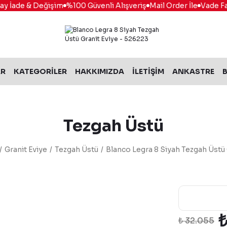
 İade & Değişim
%100 Güvenli Alışveriş
Mail Order İle
Vade Fark
AR
KATEGORİLER
HAKKIMIZDA
İLETİŞİM
ANKASTRE
B
Tezgah Üstü
Granit Eviye
Tezgah Üstü
Blanco Legra 8 Siyah Tezgah Üstü 
₺
₺ 32.055