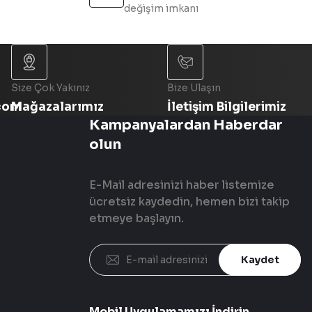
değişim imkanı
Size Çok Yakınız
Bize Ulaşın
com
Mağazalarımız
İletişim Bilgilerimiz
Kampanyalardan Haberdar
olun
E-Mail adresinizi haber listemize
ücretsiz kaydedin, hemen bizi takip
etmeye başlayın.
Kaydet
Mobil Uygulamamızı İndirin