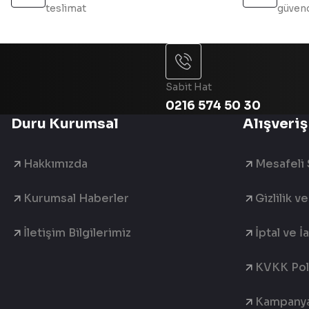
teslimat
güvend
Sabit Hat
0216 574 50 30
Duru Kurumsal
Alışveriş
Hakkımızda
Mesafeli 
Kurumsal Haberler
Gizlilik v
İletişim Bilgilerimiz
İptal ve İ
KVKK Poli
Kampanya