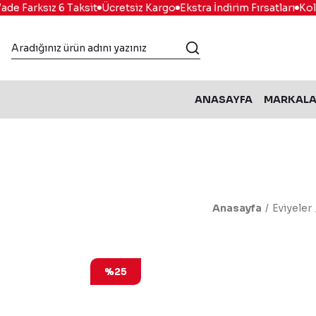
e Farksız 6 Taksit
Ücretsiz Kargo
Ekstra İndirim Fırsatları
Kolay
ANASAYFA
MARKAL
Anasayfa
Eviyeler
%25