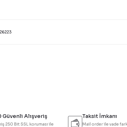
526223
konularda yetersiz gördüğünüz noktaları öneri formunu kullanarak tarafı
Bu ürüne ilk yorumu siz yapın!
Yorum Yaz
 Güvenli Alışveriş
Taksit İmkanı
iş 250 Bit SSL koruması ile
Mail order ile vade fark