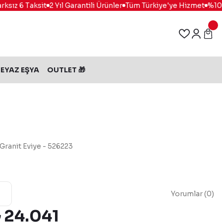
sız 6 Taksit
2 Yıl Garantili Ürünler
Tüm Türkiye'ye Hizmet
%100 G
EYAZ EŞYA
OUTLET 🎁
Granit Eviye - 526223
Yorumlar (0)
 24.041