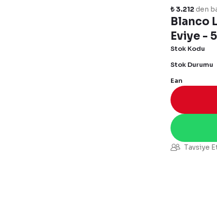
₺ 3.212
den ba
Blanco L
Eviye - 
Stok Kodu
Stok Durumu
Ean
Tavsiye E