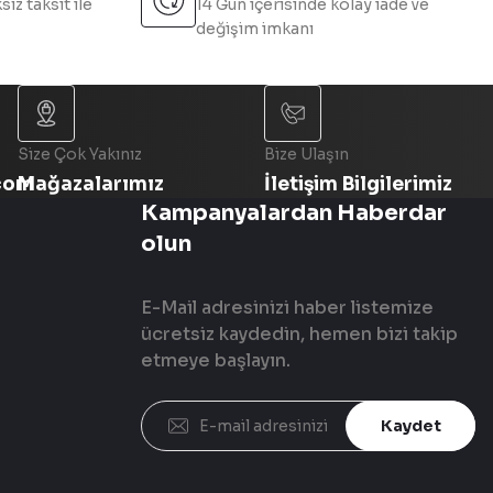
sız taksit ile
14 Gün içerisinde kolay iade ve
değişim imkanı
Size Çok Yakınız
Bize Ulaşın
com
Mağazalarımız
İletişim Bilgilerimiz
Kampanyalardan Haberdar
olun
E-Mail adresinizi haber listemize
ücretsiz kaydedin, hemen bizi takip
etmeye başlayın.
Kaydet