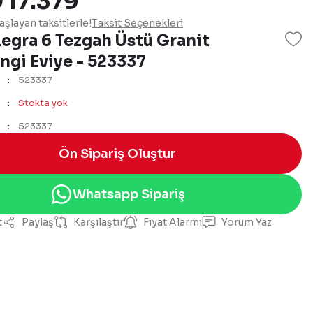
₺ 17.379
şlayan taksitlerle!
Taksit Seçenekleri
egra 6 Tezgah Üstü Granit
ngi Eviye - 523337
523337
Stokta yok
523337
Ön Sipariş Oluştur
Whatsapp Sipariş
t
Paylaş
Karşılaştır
Fiyat Alarmı
Yorum Yaz