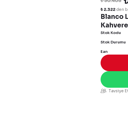
₺ 30.405
₺ 2.322
den ba
Blanco L
Kahvere
Stok Kodu
Stok Durumu
Ean
Tavsiye E