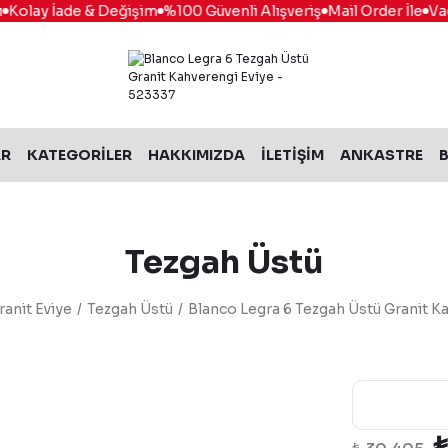
olay İade & Değişim
%100 Güvenli Alışveriş
Mail Order İle
Vade 
AR
KATEGORİLER
HAKKIMIZDA
İLETİŞİM
ANKASTRE
B
Tezgah Üstü
ranit Eviye
Tezgah Üstü
Blanco Legra 6 Tezgah Üstü Granit K