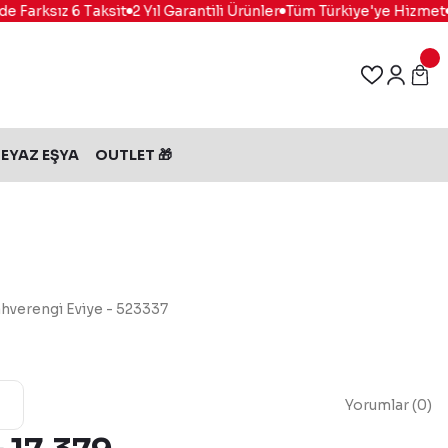
Farksız 6 Taksit
2 Yıl Garantili Ürünler
Tüm Türkiye'ye Hizmet
%
EYAZ EŞYA
OUTLET 🎁
ahverengi Eviye - 523337
Yorumlar (0)