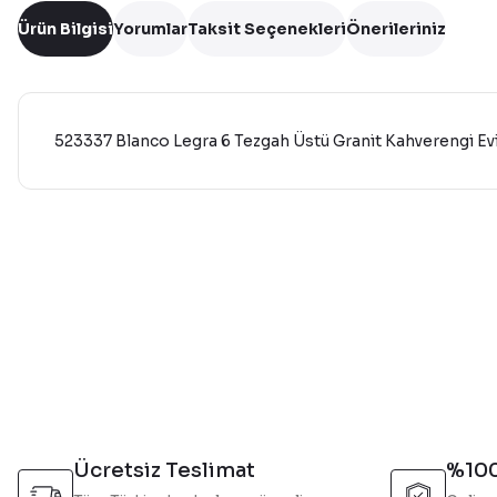
Ürün Bilgisi
Yorumlar
Taksit Seçenekleri
Önerileriniz
523337 Blanco Legra 6 Tezgah Üstü Granit Kahverengi Ev
Bu ürünün fiyat bilgisi, resim, ürün açıklamalarında ve diğer 
Görüş ve önerileriniz için teşekkür ederiz.
Ürün resmi kalitesiz, bozuk veya görüntülenemiyor.
Ürün açıklamasında eksik bilgiler bulunuyor.
Ürün bilgilerinde hatalar bulunuyor.
Ürün fiyatı diğer sitelerden daha pahalı.
Bu ürüne benzer farklı alternatifler olmalı.
Ücretsiz Teslimat
%100