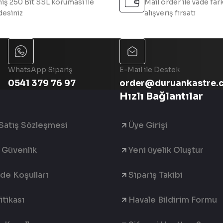
iş 250 Bit SSL koruması ile
Mail order ile vade fark
esiniz
alışveriş fırsatı
Gönder
WhatsApp Sipariş
E-Mail ile Destek
0541 379 76 97
order@duruankastre.
Hızlı Bağlantılar
Satış Sözleşmesi
Üye Girişi
e Güvenlik
Yeni üyelik Oluştur
ade Koşulları
Sipariş Takibi
tikası
Havale Bildirim Formu