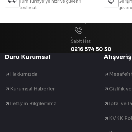
Tüm Türkiye'ye hızlı ve güvenli
Gelişm
teslimat
güvend
Sabit Hat
0216 574 50 30
Duru Kurumsal
Alışveriş
Hakkımızda
Mesafeli 
Kurumsal Haberler
Gizlilik v
İletişim Bilgilerimiz
İptal ve İ
KVKK Poli