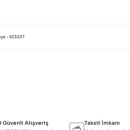
iye - 523337
konularda yetersiz gördüğünüz noktaları öneri formunu kullanarak tarafı
Bu ürüne ilk yorumu siz yapın!
Yorum Yaz
 Güvenli Alışveriş
Taksit İmkanı