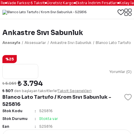
İle
Vade Farksız 6 Taksit
Ücretsiz Kargo
Ekstra İndirim Fırsatları
Kolay İa
Ankastre Sıvı Sabunluk
Anasayfa
Aksesuarlar
Ankastre Sıvı Sabunluk
Blanco Lato Tartufo 
%25
Yorumlar (0)
₺ 3.794
₺ 5.059
₺ 507
den başlayan taksitlerle!
Taksit Seçenekleri
Blanco Lato Tartufo / Krom Sıvı Sabunluk -
525816
Stok Kodu
525816
Stok Durumu
Stokta var
Ean
525816