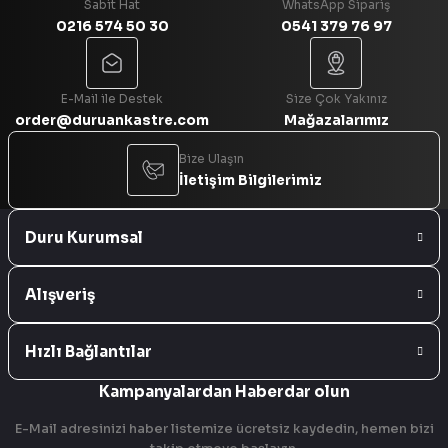
Sabit Hat
WhatsApp Sipariş
0216 574 50 30
0541 379 76 97
Gönder
E-Mail ile Destek
Size Çok Yakınız
order@duruankastre.com
Mağazalarımız
Bize Ulaşın
İletişim Bilgilerimiz
Duru Kurumsal
Alışveriş
Hızlı Bağlantılar
Kampanyalardan Haberdar olun
E-Mail adresinizi haber listemize ücretsiz kaydedin, hemen bizi