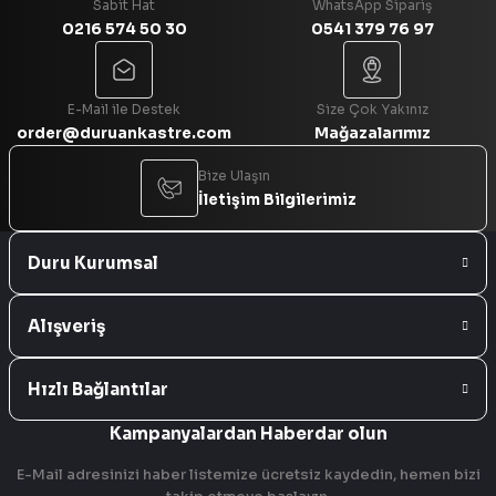
Sabit Hat
WhatsApp Sipariş
0216 574 50 30
0541 379 76 97
Gönder
E-Mail ile Destek
Size Çok Yakınız
order@duruankastre.com
Mağazalarımız
Bize Ulaşın
İletişim Bilgilerimiz
Duru Kurumsal
Alışveriş
Hızlı Bağlantılar
Kampanyalardan Haberdar olun
E-Mail adresinizi haber listemize ücretsiz kaydedin, hemen bizi