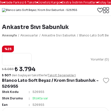
le
Vade Farksız 6 Taksit
Ücretsiz Kargo
Ekstra İndirim Fırsatları
Kolay İa
Ankastre Sıvı Sabunluk
Anasayfa
Aksesuarlar
Ankastre Sıvı Sabunluk
Blanco Lato Soft Bey
%25
Yorumlar (0)
₺ 3.794
₺ 5.059
₺ 507
den başlayan taksitlerle!
Taksit Seçenekleri
Blanco Lato Soft Beyaz / Krom Sıvı Sabunluk -
526955
Stok Kodu
526955
Stok Durumu
Stokta var
Ean
526955