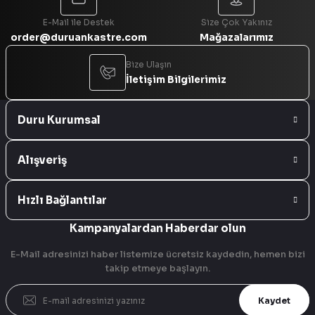
E-Mail ile Destek
Size Çok Yakınız
order@duruankastre.com
Mağazalarımız
Bize Ulaşın
İletişim Bilgilerimiz
Duru Kurumsal
Alışveriş
Hızlı Bağlantılar
Kampanyalardan Haberdar olun
E-Mail adresinizi haber listemize ücretsiz kaydedin, hemen bizi
takip etmeye başlayın.
Kaydet