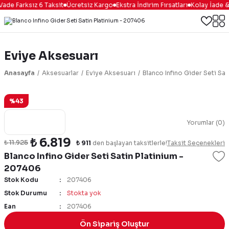
ade Farksız 6 Taksit
Ücretsiz Kargo
Ekstra İndirim Fırsatları
Kolay İade &
Eviye Aksesuarı
Anasayfa
Aksesuarlar
Eviye Aksesuarı
Blanco Infino Gider Seti Sa
%43
Yorumlar (0)
₺ 6.819
₺ 11.925
₺ 911
den başlayan taksitlerle!
Taksit Seçenekleri
Blanco Infino Gider Seti Satin Platinium -
207406
Stok Kodu
207406
Stok Durumu
Stokta yok
Ean
207406
Ön Sipariş Oluştur