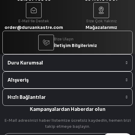
Gönder
E-Mail ile Destek
Size Çok Yakınız
order@duruankastre.com
Mağazalarımız
Bize Ulaşın
İletişim Bilgilerimiz
Duru Kurumsal
Alışveriş
Hızlı Bağlantılar
Kampanyalardan Haberdar olun
E-Mail adresinizi haber listemize ücretsiz kaydedin, hemen bizi
takip etmeye başlayın.