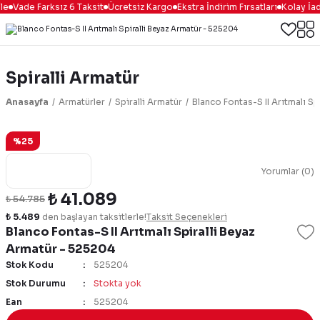
le
Vade Farksız 6 Taksit
Ücretsiz Kargo
Ekstra İndirim Fırsatları
Kolay İad
Spiralli Armatür
Anasayfa
Armatürler
Spiralli Armatür
Blanco Fontas-S II Arıtmalı S
%25
Yorumlar (0)
₺ 41.089
₺ 54.785
₺ 5.489
den başlayan taksitlerle!
Taksit Seçenekleri
Blanco Fontas-S II Arıtmalı Spiralli Beyaz
Armatür - 525204
Stok Kodu
525204
Stok Durumu
Stokta yok
Ean
525204