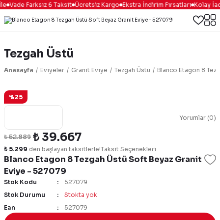
le
Vade Farksız 6 Taksit
Ücretsiz Kargo
Ekstra İndirim Fırsatları
Kolay İad
Tezgah Üstü
Anasayfa
Eviyeler
Granit Eviye
Tezgah Üstü
Blanco Etagon 8 Tezg
%25
Yorumlar (0)
₺ 39.667
₺ 52.889
₺ 5.299
den başlayan taksitlerle!
Taksit Seçenekleri
Blanco Etagon 8 Tezgah Üstü Soft Beyaz Granit
Eviye - 527079
Stok Kodu
527079
Stok Durumu
Stokta yok
Ean
527079