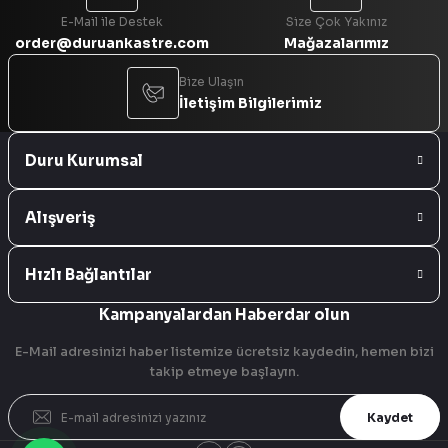
E-Mail ile Destek
Size Çok Yakınız
order@duruankastre.com
Mağazalarımız
Bize Ulaşın
İletişim Bilgilerimiz
Duru Kurumsal
Alışveriş
Hızlı Bağlantılar
Kampanyalardan Haberdar olun
E-Mail adresinizi haber listemize ücretsiz kaydedin, hemen bizi
takip etmeye başlayın.
Kaydet