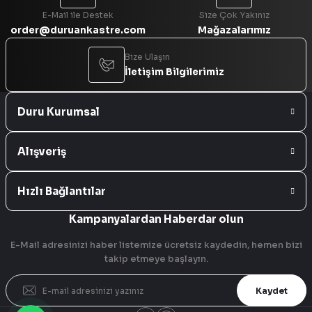
E-Mail ile Destek
Size Çok Yakınız
order@duruankastre.com
Mağazalarımız
Bize Ulaşın
İletişim Bilgilerimiz
Duru Kurumsal
Alışveriş
Hızlı Bağlantılar
Kampanyalardan Haberdar olun
E-Mail adresinizi haber listemize ücretsiz kaydedin, hemen bizi
takip etmeye başlayın.
Kaydet