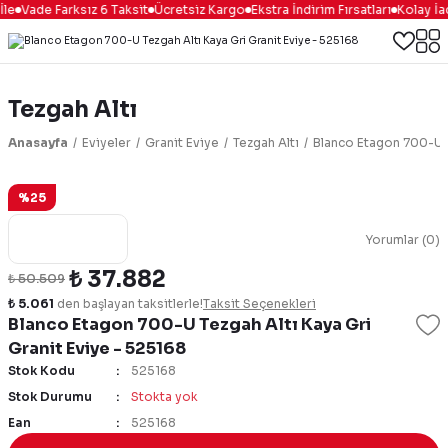
le
Vade Farksız 6 Taksit
Ücretsiz Kargo
Ekstra İndirim Fırsatları
Kolay İa
Tezgah Altı
Anasayfa
Eviyeler
Granit Eviye
Tezgah Altı
Blanco Etagon 700-U T
%25
Yorumlar (0)
₺ 37.882
₺ 50.509
₺ 5.061
den başlayan taksitlerle!
Taksit Seçenekleri
Blanco Etagon 700-U Tezgah Altı Kaya Gri
Granit Eviye - 525168
Stok Kodu
525168
Stok Durumu
Stokta yok
Ean
525168