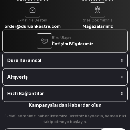
Gönder
E-Mail ile Destek
Size Çok Yakınız
order@duruankastre.com
Mağazalarımız
Bize Ulaşın
İletişim Bilgilerimiz
Duru Kurumsal
Alışveriş
Hızlı Bağlantılar
Kampanyalardan Haberdar olun
E-Mail adresinizi haber listemize ücretsiz kaydedin, hemen bizi
takip etmeye başlayın.