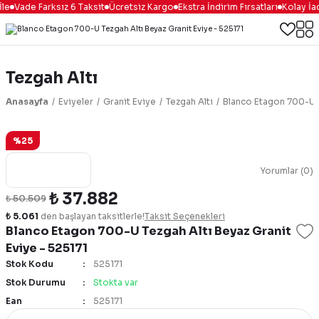
le
Vade Farksız 6 Taksit
Ücretsiz Kargo
Ekstra İndirim Fırsatları
Kolay İa
Tezgah Altı
Anasayfa
Eviyeler
Granit Eviye
Tezgah Altı
Blanco Etagon 700-U T
%25
Yorumlar (0)
₺ 37.882
₺ 50.509
₺ 5.061
den başlayan taksitlerle!
Taksit Seçenekleri
Blanco Etagon 700-U Tezgah Altı Beyaz Granit
Eviye - 525171
Stok Kodu
525171
Stok Durumu
Stokta var
Ean
525171