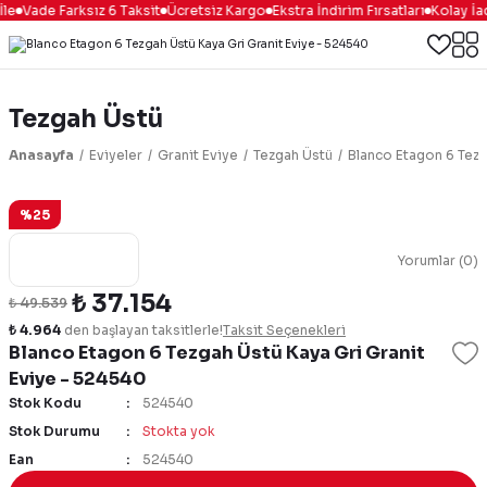
le
Vade Farksız 6 Taksit
Ücretsiz Kargo
Ekstra İndirim Fırsatları
Kolay İa
Tezgah Üstü
Anasayfa
Eviyeler
Granit Eviye
Tezgah Üstü
Blanco Etagon 6 Tezg
%25
Yorumlar (0)
₺ 37.154
₺ 49.539
₺ 4.964
den başlayan taksitlerle!
Taksit Seçenekleri
Blanco Etagon 6 Tezgah Üstü Kaya Gri Granit
Eviye - 524540
Stok Kodu
524540
Stok Durumu
Stokta yok
Ean
524540