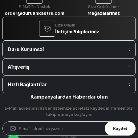
E-Mail ile Destek
Size Çok Yakınız
order@duruankastre.com
Mağazalarımız
Bize Ulaşın
İletişim Bilgilerimiz
Duru Kurumsal
Alışveriş
Hızlı Bağlantılar
Kampanyalardan Haberdar olun
E-Mail adresinizi haber listemize ücretsiz kaydedin, hemen bizi
takip etmeye başlayın.
Kaydet