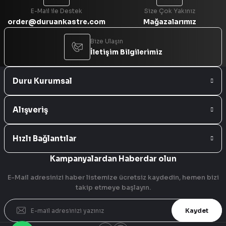
E-Mail ile Destek
Size Çok Yakınız
order@duruankastre.com
Mağazalarımız
Bize Ulaşın
İletişim Bilgilerimiz
Duru Kurumsal
Alışveriş
Hızlı Bağlantılar
Kampanyalardan Haberdar olun
E-Mail adresinizi haber listemize ücretsiz kaydedin, hemen bizi
takip etmeye başlayın.
Kaydet