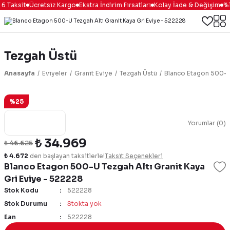
6 Taksit
Ücretsiz Kargo
Ekstra İndirim Fırsatları
Kolay İade & Değişim
%10
Tezgah Üstü
Anasayfa
Eviyeler
Granit Eviye
Tezgah Üstü
Blanco Etagon 500-U 
%25
Yorumlar (0)
₺ 34.969
₺ 46.625
₺ 4.672
den başlayan taksitlerle!
Taksit Seçenekleri
Blanco Etagon 500-U Tezgah Altı Granit Kaya
Gri Eviye - 522228
Stok Kodu
522228
Stok Durumu
Stokta yok
Ean
522228