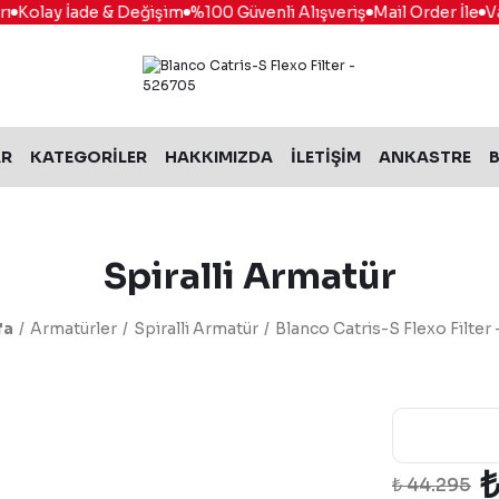
Kolay İade & Değişim
%100 Güvenli Alışveriş
Mail Order İle
Vade
AR
KATEGORİLER
HAKKIMIZDA
İLETİŞİM
ANKASTRE
B
Spiralli Armatür
fa
Armatürler
Spiralli Armatür
Blanco Catris-S Flexo Filter
₺
₺ 44.295