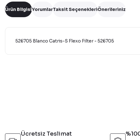
Ürün Bilgisi
Yorumlar
Taksit Seçenekleri
Önerileriniz
526705 Blanco Catris-S Flexo Filter - 526705
Bu ürünün fiyat bilgisi, resim, ürün açıklamalarında ve diğer 
Görüş ve önerileriniz için teşekkür ederiz.
Ürün resmi kalitesiz, bozuk veya görüntülenemiyor.
Ürün açıklamasında eksik bilgiler bulunuyor.
Ürün bilgilerinde hatalar bulunuyor.
Ürün fiyatı diğer sitelerden daha pahalı.
Bu ürüne benzer farklı alternatifler olmalı.
Ücretsiz Teslimat
%100