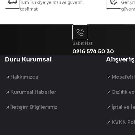
Tüm Türkiye'ye hızlı ve güvenli
Gelişm
teslimat
güvend
Sabit Hat
0216 574 50 30
Duru Kurumsal
Alışveriş
Hakkımızda
Mesafeli 
Kurumsal Haberler
Gizlilik v
İletişim Bilgilerimiz
İptal ve İ
KVKK Poli