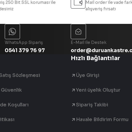
iş 250 Bit SSL koruması ile
Mail order ile vade fark
esiniz
alışveriş fırsatı
Gönder
WhatsApp Sipariş
E-Mail ile Destek
0541 379 76 97
order@duruankastre.
Hızlı Bağlantılar
Satış Sözleşmesi
Üye Girişi
e Güvenlik
Yeni üyelik Oluştur
ade Koşulları
Sipariş Takibi
tikası
Havale Bildirim Formu