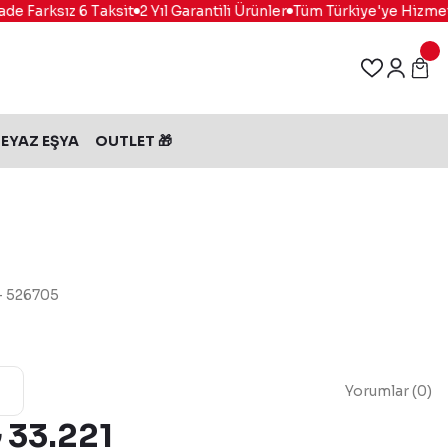
 Farksız 6 Taksit
2 Yıl Garantili Ürünler
Tüm Türkiye'ye Hizmet
EYAZ EŞYA
OUTLET 🎁
 - 526705
Yorumlar (0)
 33.221