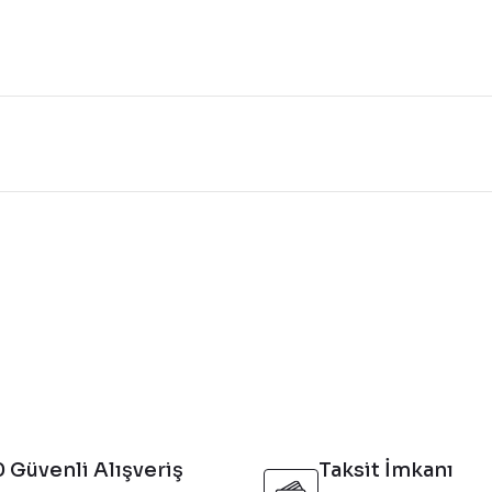
konularda yetersiz gördüğünüz noktaları öneri formunu kullanarak tarafı
Bu ürüne ilk yorumu siz yapın!
Yorum Yaz
 Güvenli Alışveriş
Taksit İmkanı