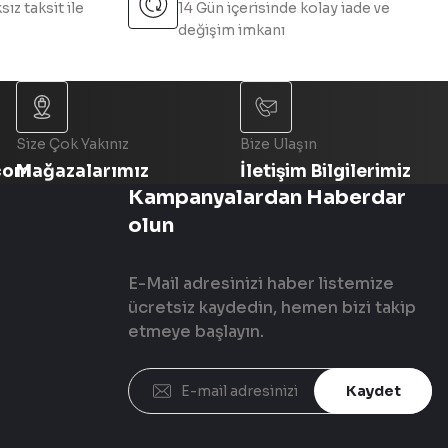
sız taksit ile
14 Gün içerisinde kolay iade ve
değişim imkanı
Size Çok Yakınız
Bize Ulaşın
com
Mağazalarımız
İletişim Bilgilerimiz
Kampanyalardan Haberdar
olun
E-Mail adresinizi haber listemize
ücretsiz kaydedin, hemen bizi takip
etmeye başlayın.
Kaydet