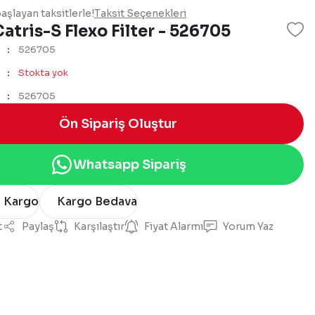
aşlayan taksitlerle!
Taksit Seçenekleri
atris-S Flexo Filter - 526705
526705
Stokta yok
526705
Ön Sipariş Oluştur
Whatsapp Sipariş
n Kargo
Kargo Bedava
t
Paylaş
Karşılaştır
Fiyat Alarmı
Yorum Yaz