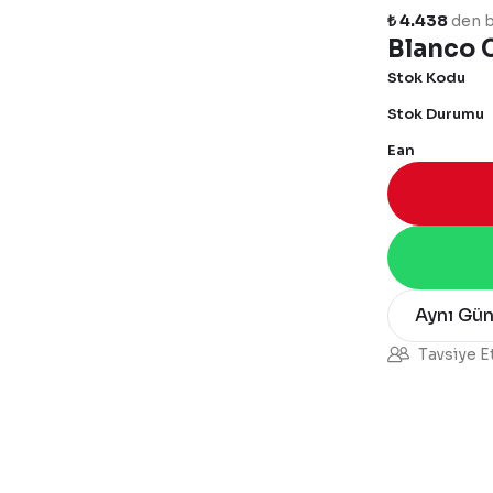
₺ 4.438
den b
Blanco C
Stok Kodu
Stok Durumu
Ean
Aynı Gü
Tavsiye E