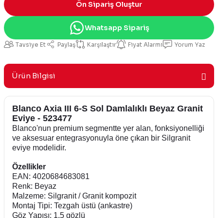
Ön Sipariş Oluştur
Whatsapp Sipariş
Tavsiye Et
Paylaş
Karşılaştır
Fiyat Alarmı
Yorum Yaz
Ürün Bilgisi
Blanco Axia III 6-S Sol Damlalıklı Beyaz Granit
Eviye - 523477
Blanco'nun premium segmentte yer alan, fonksiyonelliği
ve aksesuar entegrasyonuyla öne çıkan bir Silgranit
eviye modelidir.
Özellikler
EAN: 4020684683081
Renk: Beyaz
Malzeme: Silgranit / Granit kompozit
Montaj Tipi: Tezgah üstü (ankastre)
Göz Yapısı: 1,5 gözlü