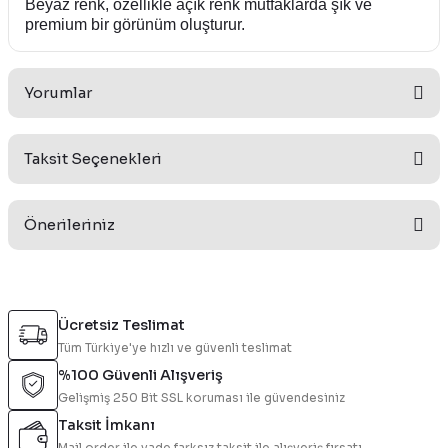
Beyaz renk, özellikle açık renk mutfaklarda şık ve
premium bir görünüm oluşturur.
Yorumlar
Taksit Seçenekleri
Bu ürüne ilk yorumu siz yapın!
Önerileriniz
Yorum Yaz
Bu ürünün fiyat bilgisi, resim, ürün açıklamalarında ve diğer
konularda yetersiz gördüğünüz noktaları öneri formunu
Ücretsiz Teslimat
kullanarak tarafımıza iletebilirsiniz.
Tüm Türkiye'ye hızlı ve güvenli teslimat
Görüş ve önerileriniz için teşekkür ederiz.
%100 Güvenli Alışveriş
Gelişmiş 250 Bit SSL koruması ile güvendesiniz
Ürün resmi kalitesiz, bozuk veya görüntülenemiyor.
Taksit İmkanı
Ürün açıklamasında eksik bilgiler bulunuyor.
Mail order ile vade farksız taksit ile alışveriş fırsatı