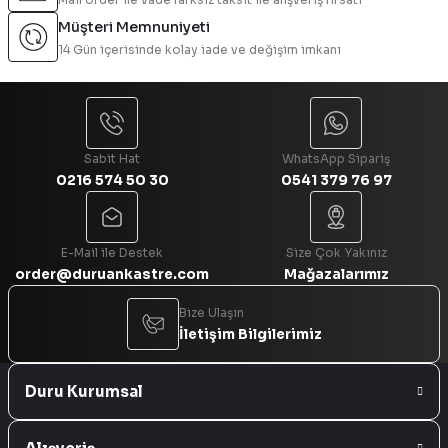
Ürün bilgilerinde hatalar bulunuyor.
Müşteri Memnuniyeti
Ürün fiyatı diğer sitelerden daha pahalı.
14 Gün içerisinde kolay iade ve değişim imkanı
Bu ürüne benzer farklı alternatifler olmalı.
Sabit Hat
WhatsApp Sipariş
0216 574 50 30
0541 379 76 97
Gönder
E-Mail ile Destek
Size Çok Yakınız
order@duruankastre.com
Mağazalarımız
Bize Ulaşın
İletişim Bilgilerimiz
Duru Kurumsal