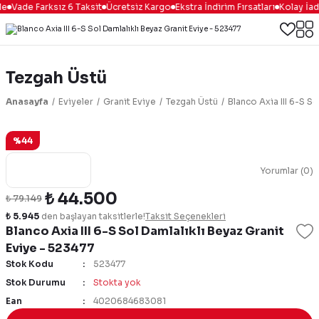
e
Vade Farksız 6 Taksit
Ücretsiz Kargo
Ekstra İndirim Fırsatları
Kolay İad
Tezgah Üstü
Anasayfa
Eviyeler
Granit Eviye
Tezgah Üstü
Blanco Axia III 6-S S
%44
Yorumlar (0)
₺ 44.500
₺ 79.149
₺ 5.945
den başlayan taksitlerle!
Taksit Seçenekleri
Blanco Axia III 6-S Sol Damlalıklı Beyaz Granit
Eviye - 523477
Stok Kodu
523477
Stok Durumu
Stokta yok
Ean
4020684683081