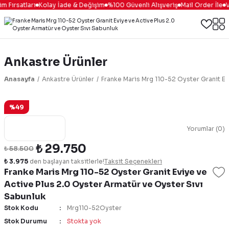
 Fırsatları
Kolay İade & Değişim
%100 Güvenli Alışveriş
Mail Order İle
Va
Ankastre Ürünler
Anasayfa
Ankastre Ürünler
Franke Maris Mrg 110-52 Oyster Granit Ev
%49
Yorumlar (0)
₺ 29.750
₺ 58.500
₺ 3.975
den başlayan taksitlerle!
Taksit Seçenekleri
Franke Maris Mrg 110-52 Oyster Granit Eviye ve
Active Plus 2.0 Oyster Armatür ve Oyster Sıvı
Sabunluk
Stok Kodu
Mrg110-52Oyster
Stok Durumu
Stokta yok