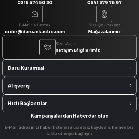
0216 574 50 30
0541 379 76 97
Gönder
E-Mail ile Destek
Size Çok Yakınız
order@duruankastre.com
Mağazalarımız
Bize Ulaşın
İletişim Bilgilerimiz
Duru Kurumsal
Alışveriş
Hızlı Bağlantılar
Kampanyalardan Haberdar olun
E-Mail adresinizi haber listemize ücretsiz kaydedin, hemen bizi
takip etmeye başlayın.