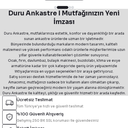
çözümleri arayan kullanıcılar için ideal bir tercih olmaktadır. Özellikle
modern tasarımlı modeller, mutfak dekorasyonuna estetik bir dokunuş
Duru Ankastre I Mutfağınızın Yeni
katarken kullanım konforunu da artırmaktadır.
İmzası
Duru Ankastre, mutfaklarınıza estetik, konfor ve dayanıklılığı bir arada
sunan ankastre ürünlerde uzman bir işletmedir.
Bünyesinde bulundurduğu markaların modern tasarımı, kaliteli
malzemesi ve yüksek performans odaklı ürünlerle müşterilerimize uzun
yıllar güvenle kullanabilecekleri çözümler sunuyoruz.
Ocak, fırın, davlumbaz, bulaşık makinesi, buzdolabı, klima ve evye
armatürüne kadar bir çok kategoride geniş ürün yelpazemizle
ihtiyaçlarınıza en uygun seçenekleri bir araya getiriyoruz.
Satış sonrası destek hizmetlerimizle de her zaman yanınızdayız.
Amacımız, mutfağınızı sadece bir kullanım alanı olmaktan çıkarıp,
keyifle zaman geçireceğiniz modern bir yaşam alanına dönüştürmektir.
Duru Ankastre ile kaliteyi, şıklığı ve güvenilir hizmeti bir arada keşfedin.
Ücretsiz Teslimat
Tüm Türkiye'ye hızlı ve güvenli teslimat
%100 Güvenli Alışveriş
Gelişmiş 250 Bit SSL koruması ile güvendesiniz