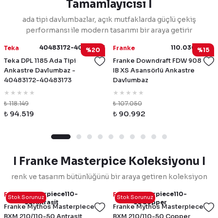
Tamamlayıcısı I
ada tipi davlumbazlar, açık mutfaklarda güçlü çekiş
performansı ile modern tasarımı bir araya getirir
40483172-40483173
110.0365.588
Teka
Franke
%20
%15
Teka DPL 1185 Ada Tipi
Franke Downdraft FDW 908
Ankastre Davlumbaz -
IB XS Asansörlü Ankastre
40483172-40483173
Davlumbaz
₺ 118.149
₺ 107.050
₺ 94.519
₺ 90.992
I Franke Masterpice Koleksiyonu I
renk ve tasarım bütünlüğünü bir araya getiren koleksiyon
Masterpiece110-
Masterpiece110-
Franke
Franke
Stok Sorunuz
Stok Sorunuz
50Antrasit
50Copper
Franke Mythos Masterpiece
Franke Mythos Masterpiece
BXM 210/110-50 Antrasit
BXM 210/110-50 Copper