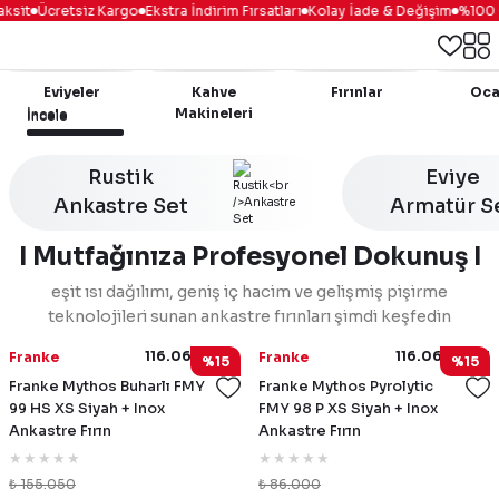
sit
Ücretsiz Kargo
Ekstra İndirim Fırsatları
Kolay İade & Değişim
%100 Gü
Eviyeler
Kahve
Fırınlar
Oca
Makineleri
İncele
İncele
İncele
İncele
Rustik
Eviye
Ankastre Set
Armatür S
I Mutfağınıza Profesyonel Dokunuş I
eşit ısı dağılımı, geniş iç hacim ve gelişmiş pişirme
teknolojileri sunan ankastre fırınları şimdi keşfedin
116.0613.706
116.0606.101
Franke
Franke
%15
%15
Franke Mythos Buharlı FMY
Franke Mythos Pyrolytic
99 HS XS Siyah + Inox
FMY 98 P XS Siyah + Inox
Ankastre Fırın
Ankastre Fırın
₺ 155.050
₺ 86.000