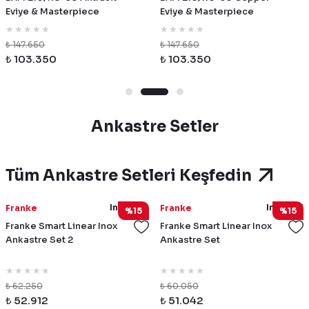
Eviye & Masterpiece
Eviye & Masterpiece
Antrasit Armatür & Antrasit
Copper Armatür & Copper
Sabunluk
Sabunluk
₺ 147.650
₺ 147.650
₺ 103.350
₺ 103.350
Ankastre Setler
Tüm Ankastre Setleri Keşfedin
InoxSet2
InoxSet1
Franke
Franke
%15
%15
Franke Smart Linear Inox
Franke Smart Linear Inox
Ankastre Set 2
Ankastre Set
₺ 62.250
₺ 60.050
₺ 52.912
₺ 51.042