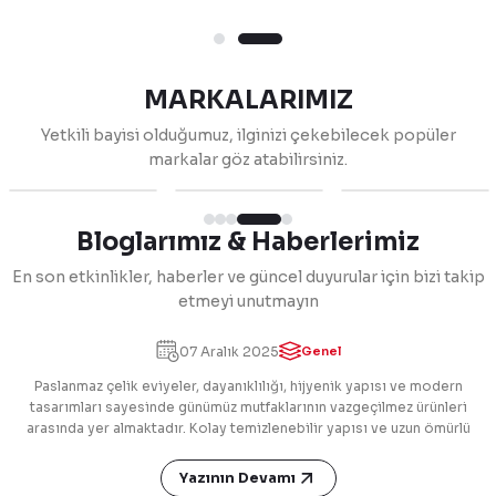
MARKALARIMIZ
Yetkili bayisi olduğumuz, ilginizi çekebilecek popüler
markalar göz atabilirsiniz.
Bloglarımız & Haberlerimiz
En son etkinlikler, haberler ve güncel duyurular için bizi takip
etmeyi unutmayın
Paslanmaz Çelik Eviyelerde Doğru Temizlik
Yöntemleri
07 Aralık 2025
Genel
Paslanmaz çelik eviyeler, dayanıklılığı, hijyenik yapısı ve modern
tasarımları sayesinde günümüz mutfaklarının vazgeçilmez ürünleri
arasında yer almaktadır. Kolay temizlenebilir yapısı ve uzun ömürlü
kullanımıyla öne çıkan bu eviyeler, hem estetik hem de fonksiyonellik
sunar. Günlük ve haftalık bakım önerileri sayesinde parlaklığını uzun
Yazının Devamı
süre koruyabilen paslanmaz çelik eviyeler, sürdürülebilir ve şık mutfak