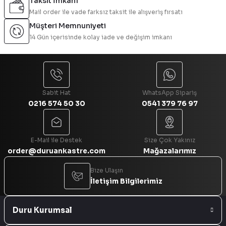
Taksit İmkanı
Mail order ile vade farksız taksit ile alışveriş fırsatı
Müşteri Memnuniyeti
14 Gün içerisinde kolay iade ve değişim imkanı
Sabit Hat
WhatsApp Sipariş
0216 574 50 30
0541 379 76 97
E-Mail ile Destek
Size Çok Yakınız
order@duruankastre.com
Mağazalarımız
Bize Ulaşın
İletişim Bilgilerimiz
Duru Kurumsal