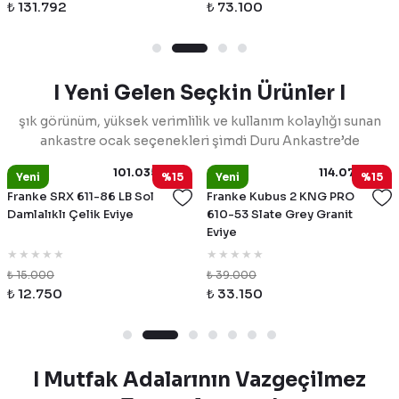
₺ 131.792
₺ 73.100
I Yeni Gelen Seçkin Ürünler I
şık görünüm, yüksek verimlilik ve kullanım kolaylığı sunan
ankastre ocak seçenekleri şimdi Duru Ankastre’de
101.0356.882
114.0751.844
Franke
Franke
Yeni
%15
Yeni
%15
Franke SRX 611-86 LB Sol
Franke Kubus 2 KNG PRO
Damlalıklı Çelik Eviye
610-53 Slate Grey Granit
Eviye
₺ 15.000
₺ 39.000
₺ 12.750
₺ 33.150
I Mutfak Adalarının Vazgeçilmez