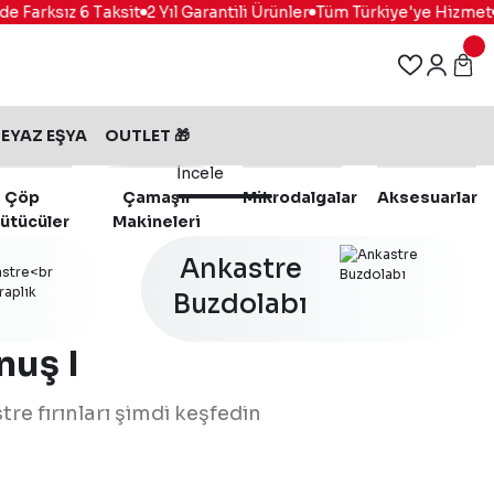
arksız 6 Taksit
2 Yıl Garantili Ürünler
Tüm Türkiye'ye Hizmet
%1
EYAZ EŞYA
OUTLET 🎁
İncele
Çöp
Çamaşır
Mikrodalgalar
Aksesuarlar
ütücüler
Makineleri
Ankastre
Buzdolabı
nuş I
tre fırınları şimdi keşfedin
116.0737.942
%15 İndirim