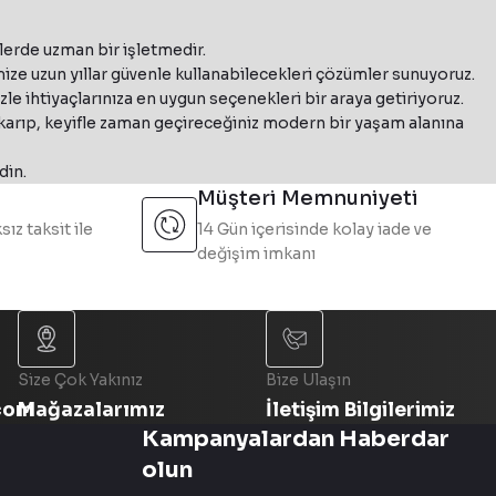
TION F160 Mat Siyah Ada Tipi Davlumbaz
t1
lerde uzman bir işletmedir.
r. Geniş ürün yelpazesiyle mutfak ihtiyaçlarına modern çözümler s
Copper
ze uzun yıllar güvenle kullanabilecekleri çözümler sunuyoruz.
e ihtiyaçlarınıza en uygun seçenekleri bir araya getiriyoruz.
luk
ıkarıp, keyifle zaman geçireceğiniz modern bir yaşam alanına
335.0572.104
%15 İndirim
din.
s Plus EV8+ BK A37 Mat Siyah Ada Tipi Davlumbaz
Müşteri Memnuniyeti
sız taksit ile
14 Gün içerisinde kolay iade ve
değişim imkanı
leri arasında yer almaktadır. Kolay temizlenebilir yapısı ve uzun
345.0541.064
%15 İndirim
at Beyaz Ada Tipi Asansörlü Davlumbaz
Size Çok Yakınız
Bize Ulaşın
com
Mağazalarımız
İletişim Bilgilerimiz
Kampanyalardan Haberdar
Franke 
345.0612.337
olun
%15 İndirim