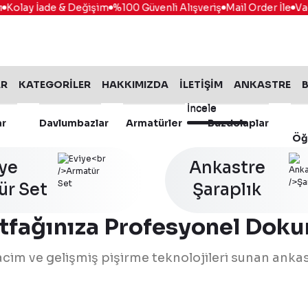
olay İade & Değişim
%100 Güvenli Alışveriş
Mail Order İle
Vade F
AR
KATEGORİLER
HAKKIMIZDA
İLETİŞİM
ANKASTRE
B
İncele
İncele
ar
Davlumbazlar
Armatürler
Buzdolaplar
Öğ
iye
Ankastre
ür Set
İncele
Şaraplık
tfağınıza Profesyonel Doku
 hacim ve gelişmiş pişirme teknolojileri sunan ankas
116.0696.543
Franke
%15 İndirim