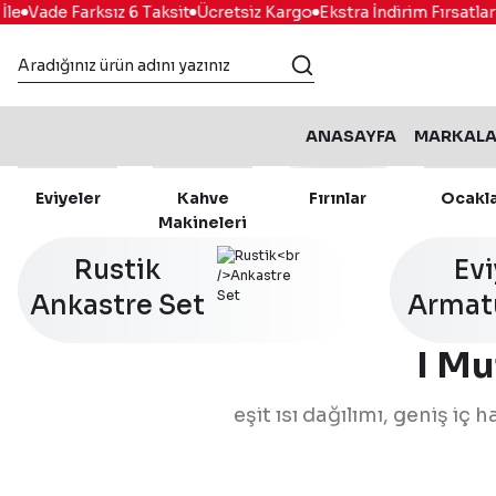
Vade Farksız 6 Taksit
Ücretsiz Kargo
Ekstra İndirim Fırsatları
K
ANASAYFA
MARKAL
Eviyeler
Kahve
Fırınlar
Ocakl
Makineleri
Rustik
Ev
Ankastre Set
Armat
I Mu
eşit ısı dağılımı, geniş iç
Franke