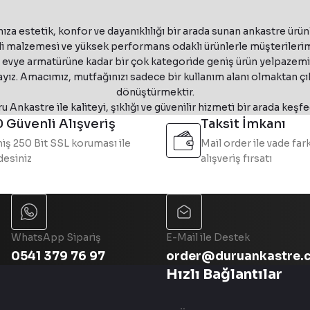
i Davlumbaz
Franke T-Shelf Evolution FMY EVOLU
₺ 52.912
₺ 62.250
InoxSe
ıza estetik, konfor ve dayanıklılığı bir arada sunan ankastre ürün
Franke
ik ve yenilikçi teknolojileri bir araya getiren güçlü bir markadı
%15 İndirim
Masterpiece110-68
 malzemesi ve yüksek performans odaklı ürünlerle müşterilerimi
Franke Smart Linear Inox Ankastre Set
e evye armatürüne kadar bir çok kategoride geniş ürün yelpazemizl
 Eviye & Masterpiece Copper Armatür & Copper Sabun
₺ 193.545
₺ 227.700
yız. Amacımız, mutfağınızı sadece bir kullanım alanı olmaktan ç
335.0492.563
Faber
dönüştürmektir.
%15 İndirim
u Ankastre ile kaliteyi, şıklığı ve güvenilir hizmeti bir arada keşfe
yaz Ada Tipi Davlumbaz
Faber Cylindra Isola Glos
₺ 51.042
₺ 60.050
 Güvenli Alışveriş
Taksit İmkanı
iş 250 Bit SSL koruması ile
Mail order ile vade fark
esiniz
alışveriş fırsatı
₺ 48.068
₺ 56.550
dern tasarımları sayesinde günümüz mutfaklarının vazgeçilmez ürün
335.0588.221
Faber
%15 İndirim
ir Ada Tipi Davlumbaz
Faber Celine Plus WW/CG M
WhatsApp Sipariş
E-Mail ile Destek
0541 379 76 97
order@duruankastre.
Hızlı Bağlantılar
₺ 103.658
₺ 121.950
345.0541.068
Faber
%15 İndirim