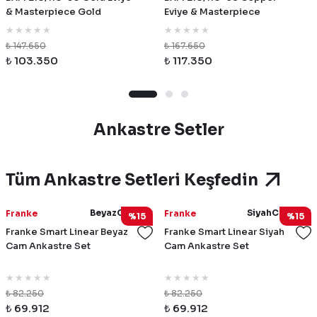
& Masterpiece Gold
Eviye & Masterpiece
Armatür & Gold Sabunluk
Copper Armatür & Copper
Sabunluk
₺ 147.650
₺ 167.650
₺ 103.350
₺ 117.350
Ankastre Setler
Tüm Ankastre Setleri Keşfedin
BeyazCamSet
SiyahCamSet1
Franke
Franke
%15
%15
Franke Smart Linear Beyaz
Franke Smart Linear Siyah
Cam Ankastre Set
Cam Ankastre Set
₺ 82.250
₺ 82.250
₺ 69.912
₺ 69.912