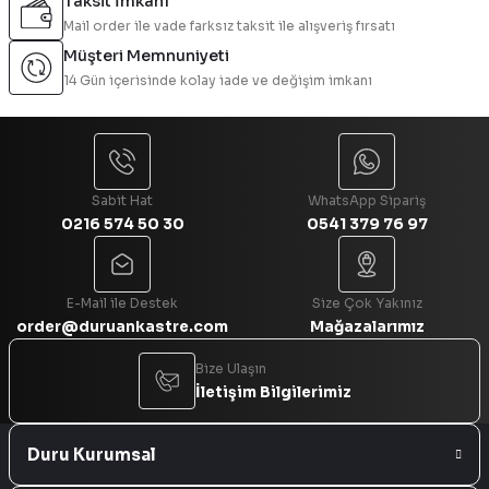
Taksit İmkanı
Mail order ile vade farksız taksit ile alışveriş fırsatı
Müşteri Memnuniyeti
14 Gün içerisinde kolay iade ve değişim imkanı
Sabit Hat
WhatsApp Sipariş
0216 574 50 30
0541 379 76 97
E-Mail ile Destek
Size Çok Yakınız
order@duruankastre.com
Mağazalarımız
Bize Ulaşın
İletişim Bilgilerimiz
Duru Kurumsal