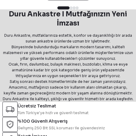
hizmet anlayışı ve sürekli gelişen yapısıyla Duru Ankastre, fonksiyonel
ve şık mutfak çözümleri sunmaya devam etmektedir.
Duru Ankastre I Mutfağınızın Yeni
İmzası
Duru Ankastre, mutfaklarınıza estetik, konfor ve dayanıklılığı bir arada
sunan ankastre ürünlerde uzman bir işletmedir.
Bünyesinde bulundurduğu markaların modern tasarımı, kaliteli
malzemesi ve yüksek performans odaklı ürünlerle müşterilerimize uzun
yıllar güvenle kullanabilecekleri çözümler sunuyoruz.
Ocak, fırın, davlumbaz, bulaşık makinesi, buzdolabı, klima ve evye
armatürüne kadar bir çok kategoride geniş ürün yelpazemizle
ihtiyaçlarınıza en uygun seçenekleri bir araya getiriyoruz.
Satış sonrası destek hizmetlerimizle de her zaman yanınızdayız.
Amacımız, mutfağınızı sadece bir kullanım alanı olmaktan çıkarıp,
keyifle zaman geçireceğiniz modern bir yaşam alanına dönüştürmektir.
Duru Ankastre ile kaliteyi, şıklığı ve güvenilir hizmeti bir arada keşfedin.
Ücretsiz Teslimat
Tüm Türkiye'ye hızlı ve güvenli teslimat
%100 Güvenli Alışveriş
Gelişmiş 250 Bit SSL koruması ile güvendesiniz