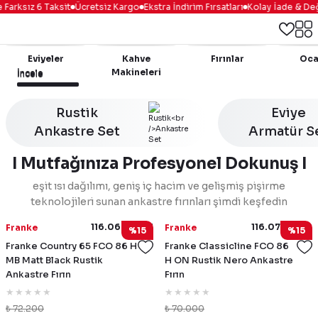
arksız 6 Taksit
Ücretsiz Kargo
Ekstra İndirim Fırsatları
Kolay İade & Değ
Eviyeler
Kahve
Fırınlar
Oca
Makineleri
İncele
İncele
İncele
İncele
Rustik
Eviye
Ankastre Set
Armatür S
I Mutfağınıza Profesyonel Dokunuş I
eşit ısı dağılımı, geniş iç hacim ve gelişmiş pişirme
teknolojileri sunan ankastre fırınları şimdi keşfedin
116.0696.543
116.0737.942
Franke
Franke
%15
%15
Franke Country 65 FCO 86 H
Franke Classicline FCO 86
MB Matt Black Rustik
H ON Rustik Nero Ankastre
Ankastre Fırın
Fırın
₺ 72.200
₺ 70.000