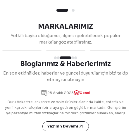
MARKALARIMIZ
Yetkili bayisi olduğumuz, ilginizi çekebilecek popüler
markalar göz atabilirsiniz.
Bloglarımız & Haberlerimiz
En son etkinlikler, haberler ve güncel duyurular için bizi takip
etmeyi unutmayın
Duru Ankastre
28 Aralık 2025
Genel
Duru Ankastre, ankastre ve solo ürünler alanında kalite, estetik ve
yenilikçi teknolojileri bir araya getiren güçlü bir markadır. Geniş ürün
yelpazesiyle mutfak ihtiyaçlarına modern çözümler sunarken, enerji
verimliliği ve kullanıcı dostu tasarımlarıyla dikkat çeker. Satış sonrası
destek, teknik servis hizmetleri ve müşteri memnuniyetine verdiği
Yazının Devamı
önem sayesinde sektörde güvenilir bir konuma sahiptir. Müşteri odaklı