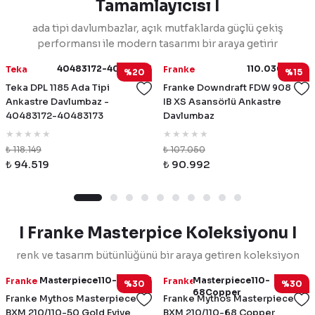
Tamamlayıcısı I
ada tipi davlumbazlar, açık mutfaklarda güçlü çekiş
performansı ile modern tasarımı bir araya getirir
40483172-40483173
110.0365.588
Teka
Franke
%20
%15
Teka DPL 1185 Ada Tipi
Franke Downdraft FDW 908
Ankastre Davlumbaz -
IB XS Asansörlü Ankastre
40483172-40483173
Davlumbaz
₺ 118.149
₺ 107.050
₺ 94.519
₺ 90.992
I Franke Masterpice Koleksiyonu I
renk ve tasarım bütünlüğünü bir araya getiren koleksiyon
Masterpiece110-50Gold
Masterpiece110-
Franke
Franke
%30
%30
68Copper
Franke Mythos Masterpiece
Franke Mythos Masterpiece
BXM 210/110-50 Gold Eviye
BXM 210/110-68 Copper