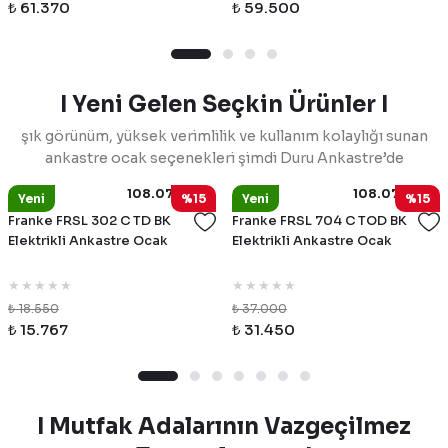
₺ 61.370
₺ 59.500
I Yeni Gelen Seçkin Ürünler I
şık görünüm, yüksek verimlilik ve kullanım kolaylığı sunan
ankastre ocak seçenekleri şimdi Duru Ankastre’de
108.0755.310
108.0755.312
Franke
Franke
Yeni
%15
Yeni
%15
Franke FRSL 302 C TD BK
Franke FRSL 704 C TOD BK
Elektrikli Ankastre Ocak
Elektrikli Ankastre Ocak
₺ 18.550
₺ 37.000
₺ 15.767
₺ 31.450
I Mutfak Adalarının Vazgeçilmez