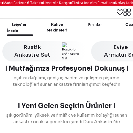
Vade Farksız 6 Taksit
Ücretsiz Kargo
Ekstra İndirim Fırsatları
Kolay İade
Eviyeler
Kahve
Fırınlar
Oca
Makineleri
İncele
İncele
İncele
İncele
Rustik
Eviye
Ankastre Set
Armatür S
I Mutfağınıza Profesyonel Dokunuş I
eşit ısı dağılımı, geniş iç hacim ve gelişmiş pişirme
teknolojileri sunan ankastre fırınları şimdi keşfedin
116.0696.54
Franke
%15
Franke Country 65 FCO 86 H MB Matt Black Rustik Ankastre Fırın
I Yeni Gelen Seçkin Ürünler I
şık görünüm, yüksek verimlilik ve kullanım kolaylığı sunan
ankastre ocak seçenekleri şimdi Duru Ankastre’de
₺ 72.200
108.0755.310
Franke