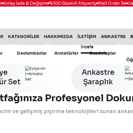
olay İade & Değişim
%100 Güvenli Alışveriş
Mail Order İle
Vade 
AR
KATEGORİLER
HAKKIMIZDA
İLETİŞİM
ANKASTRE
B
İncele
İncele
ar
Davlumbazlar
Armatürler
Buzdolaplar
Öğ
iye
Ankastre
ür Set
İncele
Şaraplık
tfağınıza Profesyonel Doku
 hacim ve gelişmiş pişirme teknolojileri sunan ankas
116.0696.543
Franke
%15 İndirim