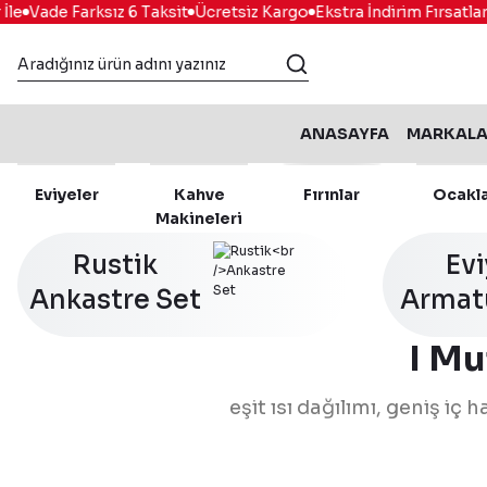
Vade Farksız 6 Taksit
Ücretsiz Kargo
Ekstra İndirim Fırsatları
K
ANASAYFA
MARKAL
Eviyeler
Kahve
Fırınlar
Ocakl
Makineleri
Rustik
Ev
Ankastre Set
Armat
I Mu
eşit ısı dağılımı, geniş iç
Franke