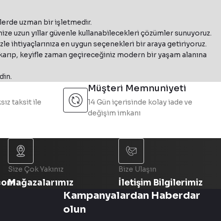
TION F160 Mat Siyah Ada Tipi Davlumbaz
t1
lerde uzman bir işletmedir.
r. Geniş ürün yelpazesiyle mutfak ihtiyaçlarına modern çözümler s
ntrasit
ze uzun yıllar güvenle kullanabilecekleri çözümler sunuyoruz.
e ihtiyaçlarınıza en uygun seçenekleri bir araya getiriyoruz.
nluk
ıkarıp, keyifle zaman geçireceğiniz modern bir yaşam alanına
335.0572.104
%15 İndirim
din.
s Plus EV8+ BK A37 Mat Siyah Ada Tipi Davlumbaz
Müşteri Memnuniyeti
sız taksit ile
14 Gün içerisinde kolay iade ve
değişim imkanı
leri arasında yer almaktadır. Kolay temizlenebilir yapısı ve uzun
345.0541.064
%15 İndirim
at Beyaz Ada Tipi Asansörlü Davlumbaz
Size Çok Yakınız
Bize Ulaşın
com
Mağazalarımız
İletişim Bilgilerimiz
Kampanyalardan Haberdar
Franke 
345.0612.337
olun
%15 İndirim