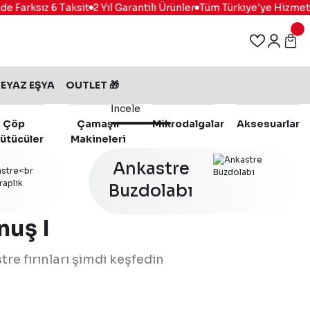
Farksız 6 Taksit
2 Yıl Garantili Ürünler
Tüm Türkiye'ye Hizmet
%1
EYAZ EŞYA
OUTLET 🎁
İncele
Çöp
Çamaşır
Mikrodalgalar
Aksesuarlar
ütücüler
Makineleri
Ankastre
Buzdolabı
nuş I
tre fırınları şimdi keşfedin
116.0737.942
%15 İndirim