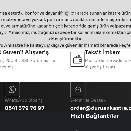
i Davlumbaz
Franke T-Shelf Evolution FMY EVOLU
₺ 52.912
₺ 62.250
InoxSe
ıza estetik, konfor ve dayanıklılığı bir arada sunan ankastre ürün
Franke
ik ve yenilikçi teknolojileri bir araya getiren güçlü bir markadı
%15 İndirim
Masterpiece110-68A
 malzemesi ve yüksek performans odaklı ürünlerle müşterilerimi
Franke Smart Linear Inox Ankastre Set
e evye armatürüne kadar bir çok kategoride geniş ürün yelpazemizl
Eviye & Masterpiece Antrasit Armatür & Antrasit Sabu
₺ 193.545
₺ 227.700
yız. Amacımız, mutfağınızı sadece bir kullanım alanı olmaktan ç
335.0492.563
Faber
dönüştürmektir.
%15 İndirim
u Ankastre ile kaliteyi, şıklığı ve güvenilir hizmeti bir arada keşfe
yaz Ada Tipi Davlumbaz
Faber Cylindra Isola Glos
₺ 51.042
₺ 60.050
 Güvenli Alışveriş
Taksit İmkanı
iş 250 Bit SSL koruması ile
Mail order ile vade fark
esiniz
alışveriş fırsatı
₺ 48.068
₺ 56.550
dern tasarımları sayesinde günümüz mutfaklarının vazgeçilmez ürün
335.0588.221
Faber
%15 İndirim
ir Ada Tipi Davlumbaz
Faber Celine Plus WW/CG M
WhatsApp Sipariş
E-Mail ile Destek
0541 379 76 97
order@duruankastre.
Hızlı Bağlantılar
₺ 103.658
₺ 121.950
345.0541.068
Faber
%15 İndirim